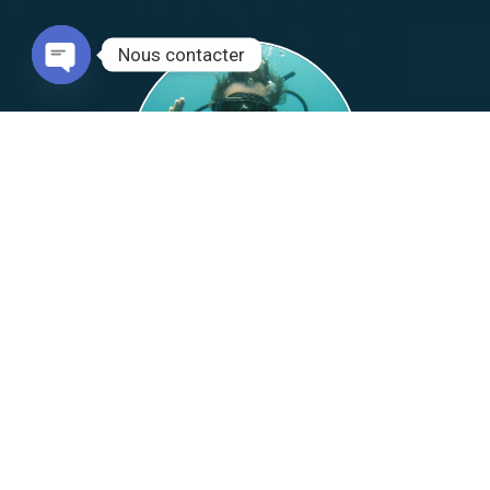
Nous contacter
Open chaty
Accueil
Euro Vietnam Diving & Travel
Amis voyageurs et plongeurs, soyez les bienvenus sur le site de
notre agenge de voyage franco-vietnamienne, spécialiste du
voyage sur-mesure et de la plongée au Viêt Nam, Thaïlande,
Cambodge et Laos.